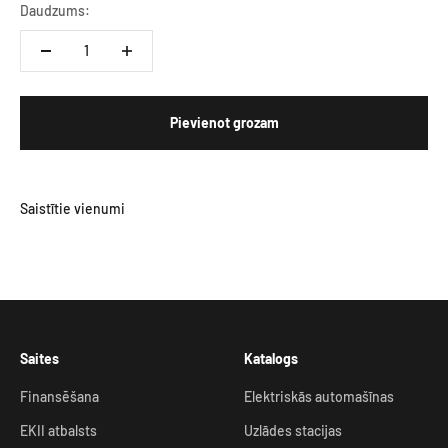
Daudzums:
Pievienot grozam
Saites
Katalogs
Finansēšana
Elektriskās automašīnas
EKII atbalsts
Uzlādes stacijas