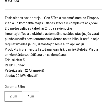
Akcijas cena
€901,00
Tesla sienas savienotājs — Gen 3 Tesla automašīnām no Eiropas.
Vieglā un kompaktā mājas uzlādes stacija ir komplektā ar 7,5 vai
2,5 metru uzlādes kabeli ar 2. tipa savienotāju.
Izmantojot Tesla elektrisko automašīnu uzlādes staciju, jūs varat
pilnībā uzlādēt savu automašīnu vienas nakts laikā. Ir arī funkcija
regulēt uzlādes jaudu, izmantojot Tesla auto aplikāciju.
Produkts ir piemērots lietošanai gan ārā, gan iekštelpās. Viegla
un vienkārša uzstādīšana un savienošana.
Fāžu skaits: 3
RFID: Tur nav
Pašreizējais: 32 A (ampēri)
Jauda: 22 kW (kilovati)
Garums:
2.5m
2.5m
7.5m